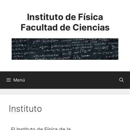
Saltar
al
Instituto de Física
contenido
Facultad de Ciencias
Menú
Instituto
El Instituto de Física de la